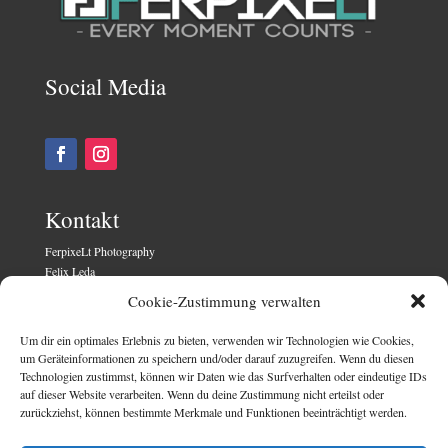
Social Media
Kontakt
FerpixeLt Photography
Felix Leda
Aufgangsstrabe 6
Cookie-Zustimmung verwalten
02827 Görlitz
Um dir ein optimales Erlebnis zu bieten, verwenden wir Technologien wie Cookies,
Rechtliches
um Geräteinformationen zu speichern und/oder darauf zuzugreifen. Wenn du diesen
Technologien zustimmst, können wir Daten wie das Surfverhalten oder eindeutige IDs
auf dieser Website verarbeiten. Wenn du deine Zustimmung nicht erteilst oder
Versand & Lieferung
zurückziehst, können bestimmte Merkmale und Funktionen beeinträchtigt werden.
Widerruf
AGB