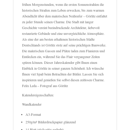
frühen Morgenstunden, wenn die ersten Sonnenstrahlen die
historischen Straßen zum Leben erwecken, bis zum warmen
Abendlicht über dem malerischen Neißeufer – Görlitz entfaltet
zu jeder Stunde seinen Charme. Die Stadt mit langer
Geschichte vereint beeindruckende Architektur, liebevoll
restaurierte Gebäude und eine unvergleichliche Atmosphäre.
Als eine der am besten erhaltenen historischen Städte
Deutschlands ist Görlitz stolz auf seine prächtigen Bauwerke.
Die malerischen Gassen und Plätze laden zum Flanieren und
Entdecken ein, während Sie das Flair vergangener Zeiten
spüren können. Dieser Jahreskalender gibt Ihnen einen
Einblick in Görlitz in seiner ganzen Schönheit. Ich wünsche
Ihnen viel Spaß beim Betrachten der Bilder. Lassen Sie sich
inspirieren und genießen Sie selbst diesen zeitlosen Charme.
Felix Leda – Fotograf aus Görlitz
Kalendereigenschaften:
Wandkalender
A3-Format
250g/m² Bilderdruckpapier glänzend
14 Blatt (rückseitig gedreht)