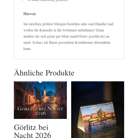
Hinweis
Sie möchten größere Mengen bestellen oder sind Händler und
wollen die Kalender in Ihr Sortiment aufnehmen? Dann
melden Sie sich gerne per Mail (mail@fotos-goerlitz.de) an
mich. Sodass ich Ihnen gesonderte Konditionen übermitteln
kann.
Ähnliche Produkte
Görlitz bei
Nacht 2026